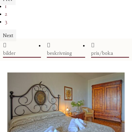
1
2
3
Next



bilder
beskrivning
pris/boka