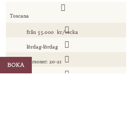
Toscana
från
55.000
kr/vecka
lördag-lördag
personer
:
20-21
BOKA
sovrum
:
10
badrum
:
5