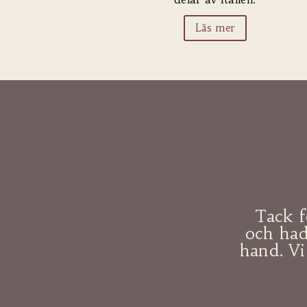
Läs mer
Tack f
och had
hand. V