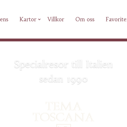
ens
Kartor
Villkor
Om oss
Favorite
Specialresor till Italien
sedan 1990