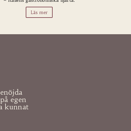
– Italiens gastronomiska hjärta.
Läs mer
tenöjda
 på egen
a kunnat