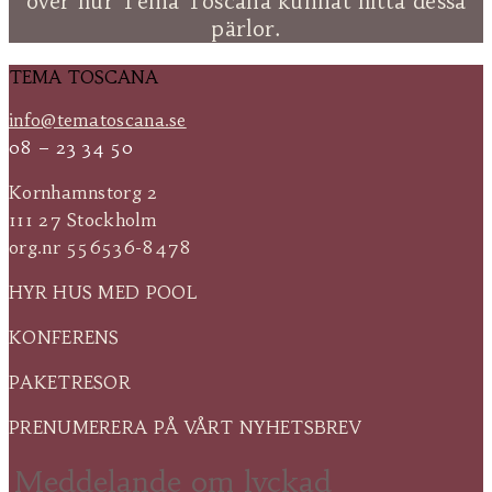
över hur Tema Toscana kunnat hitta dessa
pärlor.
TEMA TOSCANA
info@tematoscana.se
08 – 23 34 50
Kornhamnstorg 2
111 27 Stockholm
org.nr
556536-8478
HYR HUS MED POOL
KONFERENS
PAKETRESOR
PRENUMERERA PÅ VÅRT NYHETSBREV
Meddelande om lyckad