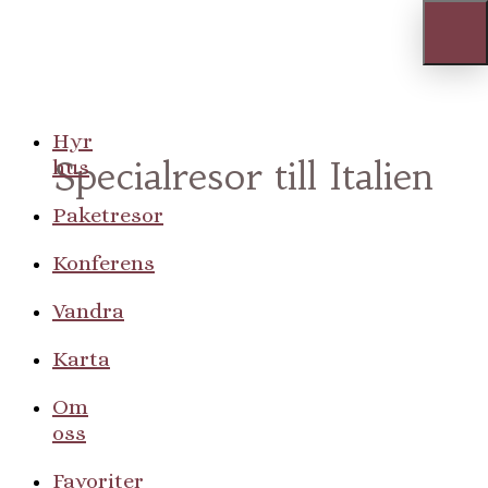
Hyr
Specialresor till Italien
hus
Paketresor
Konferens
sedan 1990
Vandra
Karta
Om
oss
Favoriter